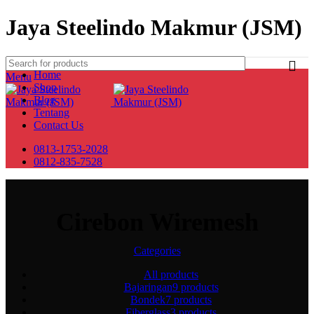
Jaya Steelindo Makmur (JSM)
Home
Menu
Shop
Blog
Tentang
Contact Us
0813-1753-2028
0812-835-7528
Cirebon Wiremesh
Categories
All
products
Bajaringan
9 products
Bondek
7 products
Fiberglass
3 products