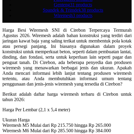
Genteng
31 products
Spandek & Trimdek
38 products
Wiremesh
3 products
Harga Besi Wiremesh SNI di Cirebon Terpercaya Termurah
Agustus 2026. Wiremesh adalah bahan konstruksi yang terdiri dari
jaringan kawat baja yang saling terikat untuk membentuk pola kotak
atau persegi panjang. Ini biasanya digunakan dalam proyek
konstruksi untuk memperkuat beton, seperti dalam pembuatan lantai,
dinding, dan fondasi, serta untuk keperluan lain seperti pagar dan
penguat tanah. Di Cirebon, ada beberapa penyedia dan produsen
wiremesh yang menawarkan berbagai jenis dan ukuran. Apakah
Anda mencari informasi lebih lanjut tentang produsen wiremesh
tertentu, atau Anda membutuhkan informasi umum tentang
penggunaan dan jenis-jenis wiremesh yang tersedia di Cirebon?
Berikut adalah daftar harga wiremesh terbaru di Cirebon untuk
tahun 2026:
Harga Per Lembar (2,1 x 5,4 meter)
Ukuran Harga
Wiremesh M5 Mulai dari Rp 215.750 hingga Rp 265.000
Wiremesh M6 Mulai dari Rp 285.500 hingga Rp 384.000