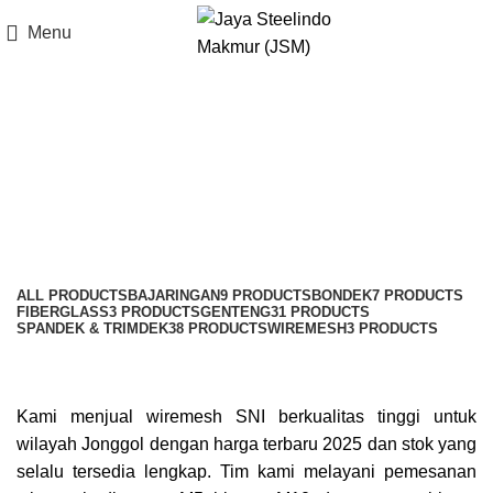
Menu
Jonggol Wiremesh
Categories
ALL
PRODUCTS
BAJARINGAN
9 PRODUCTS
BONDEK
7 PRODUCTS
FIBERGLASS
3 PRODUCTS
GENTENG
31 PRODUCTS
SPANDEK & TRIMDEK
38 PRODUCTS
WIREMESH
3 PRODUCTS
Kami menjual wiremesh SNI berkualitas tinggi untuk
wilayah Jonggol dengan harga terbaru 2025 dan stok yang
selalu tersedia lengkap. Tim kami melayani pemesanan