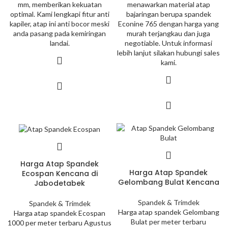
mm, memberikan kekuatan
menawarkan material atap
optimal. Kami lengkapi fitur anti
bajaringan berupa spandek
kapiler, atap ini anti bocor meski
Econine 765 dengan harga yang
anda pasang pada kemiringan
murah terjangkau dan juga
landai.
negotiable. Untuk informasi
lebih lanjut silakan hubungi sales
kami.
Harga Atap Spandek
Harga Atap Spandek
Ecospan Kencana di
Gelombang Bulat Kencana
Jabodetabek
Spandek & Trimdek
Spandek & Trimdek
Harga atap spandek Gelombang
Harga atap spandek Ecospan
Bulat per meter terbaru
1000 per meter terbaru Agustus