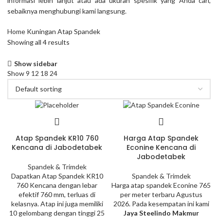
informasi lebih lanjut atau ada ukuran spesifik yang Anda cari,
sebaiknya menghubungi kami langsung.
Home
Kuningan Atap Spandek
Showing all 4 results
Show sidebar
Show
9
12
18
24
Atap Spandek KR10 760
Harga Atap Spandek
Kencana di Jabodetabek
Econine Kencana di
Jabodetabek
Spandek & Trimdek
Dapatkan Atap Spandek KR10
Spandek & Trimdek
760 Kencana dengan lebar
Harga atap spandek Econine 765
efektif 760 mm, terluas di
per meter terbaru Agustus
kelasnya. Atap ini juga memiliki
2026. Pada kesempatan ini kami
10 gelombang dengan tinggi 25
Jaya Steelindo Makmur