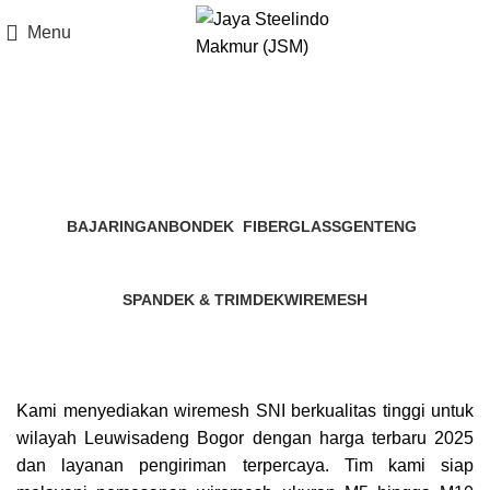
Menu
Leuwisadeng Wiremesh
Categories
BAJARINGAN
BONDEK
FIBERGLASS
GENTENG
9 Products
7 Products
3 Products
31 Products
SPANDEK & TRIMDEK
WIREMESH
38 Products
3 Products
Kami menyediakan wiremesh SNI berkualitas tinggi untuk
wilayah Leuwisadeng Bogor dengan harga terbaru 2025
dan layanan pengiriman terpercaya. Tim kami siap