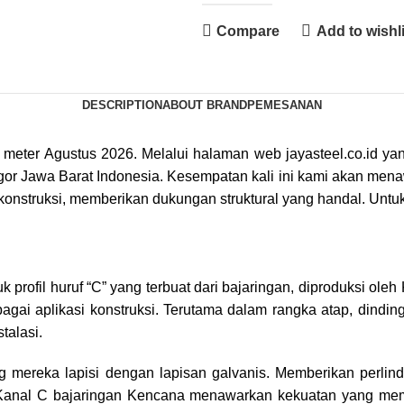
Compare
Add to wishli
DESCRIPTION
ABOUT BRAND
PEMESANAN
eter Agustus 2026. Melalui halaman web jayasteel.co.id ya
or Jawa Barat Indonesia. Kesempatan kali ini kami akan men
 konstruksi, memberikan dukungan struktural yang handal. Untu
 profil huruf “C” yang terbuat dari bajaringan, diproduksi o
gai aplikasi konstruksi. Terutama dalam rangka atap, dinding
talasi.
yang mereka lapisi dengan lapisan galvanis. Memberikan perli
 Kanal C bajaringan Kencana menawarkan kekuatan yang mema